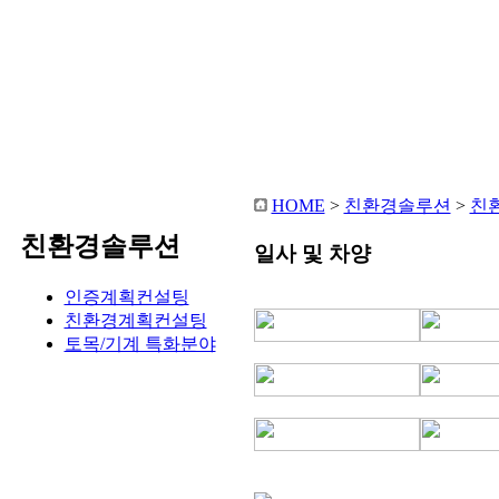
HOME
센솔루
HOME
>
친환경솔루션
>
친
친환경솔루션
일사 및 차양
인증계획컨설팅
친환경계획컨설팅
토목/기계 특화분야