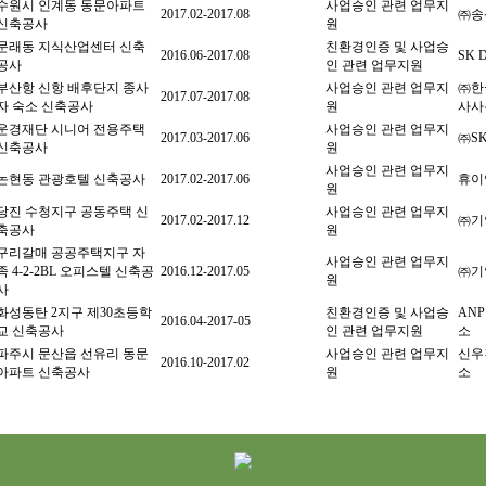
수원시 인계동 동문아파트
사업승인 관련 업무지
2017.02-2017.08
㈜송
신축공사
원
문래동 지식산업센터 신축
친환경인증 및 사업승
2016.06-2017.08
SK 
공사
인 관련 업무지원
부산항 신항 배후단지 종사
사업승인 관련 업무지
㈜한
2017.07-2017.08
자 숙소 신축공사
원
사사
운경재단 시니어 전용주택
사업승인 관련 업무지
2017.03-2017.06
㈜S
신축공사
원
사업승인 관련 업무지
논현동 관광호텔 신축공사
2017.02-2017.06
휴이
원
당진 수청지구 공동주택 신
사업승인 관련 업무지
2017.02-2017.12
㈜기
축공사
원
구리갈매 공공주택지구 자
사업승인 관련 업무지
족 4-2-2BL 오피스텔 신축공
2016.12-2017.05
㈜기
원
사
화성동탄 2지구 제30초등학
친환경인증 및 사업승
AN
2016.04-2017-05
교 신축공사
인 관련 업무지원
소
파주시 문산읍 선유리 동문
사업승인 관련 업무지
신우
2016.10-2017.02
아파트 신축공사
원
소