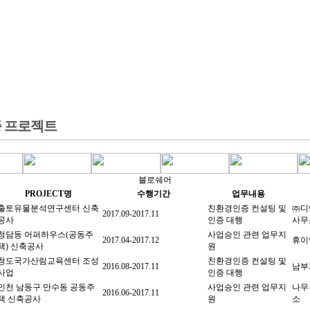
HOME
센솔루션
친환경솔루션
에너지솔루션
제품 및 
 프로젝트
블로쉐어
PROJECT명
수행기간
업무내용
출토유물분석연구센터 신축
친환경인증 컨설팅 및
㈜디
2017.09-2017.11
공사
인증 대행
사무
청담동 어퍼하우스(공동주
사업승인 관련 업무지
2017.04-2017.12
휴이
택) 신축공사
원
청도국가산림교육센터 조성
친환경인증 컨설팅 및
2016.08-2017.11
남부
사업
인증 대행
인천 남동구 만수동 공동주
사업승인 관련 업무지
나무
2016.06-2017.11
택 신축공사
원
소