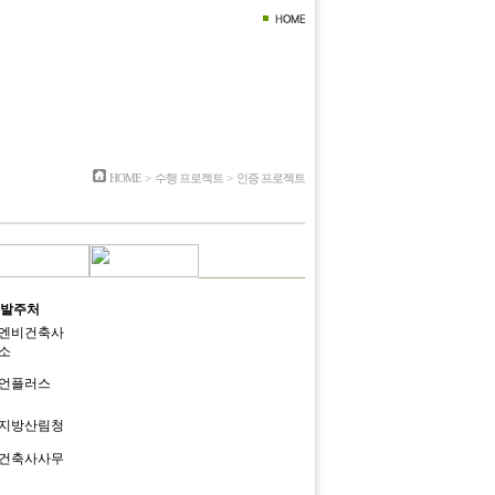
교육
수행 프로젝트
고객센터
HOME
>
수행 프로젝트
>
인증 프로젝트
발주처
엔비건축사
소
언플러스
지방산림청
건축사사무