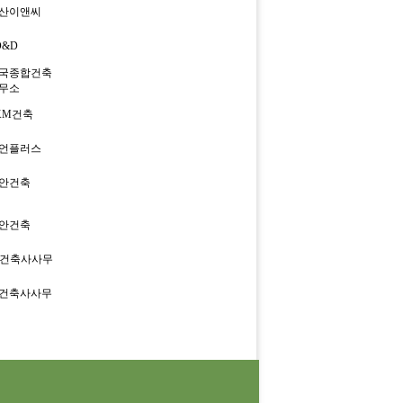
산이앤씨
D&D
국종합건축
무소
KM건축
언플러스
안건축
안건축
P건축사사무
건축사사무